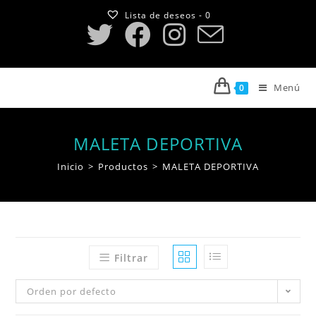
Saltar
Lista de deseos -
0
al
contenido
Menú
0
MALETA DEPORTIVA
Inicio
>
Productos
>
MALETA DEPORTIVA
Filtrar
Orden por defecto