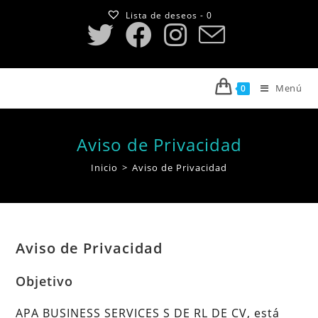
Saltar
Lista de deseos -
0
al
contenido
Menú
0
Aviso de Privacidad
Inicio
>
Aviso de Privacidad
Aviso de Privacidad
Objetivo
APA BUSINESS SERVICES S DE RL DE CV, está