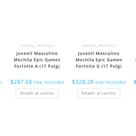
JUVENIL
,
MOCHILA
JUVENIL
,
MOCHILA
Juvenil Masculino
Juvenil Masculino
Mochila Epic Games
Mochila Epic Games
Fortnite A (17 Pulg)
Fortnite G (17 Pulg)
$
287.68
$
328.28
o)
(Iva Incluido)
(Iva Incluido)
Añadir al carrito
Añadir al carrito