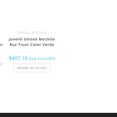
JUVENIL
,
MOCHILA
Juvenil Unisex Mochila
or
Ruz Truzt Color Verde
$
407.16
(Iva Incluido)
o)
Añadir al carrito