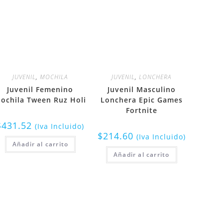
JUVENIL
,
MOCHILA
JUVENIL
,
LONCHERA
Juvenil Femenino
Juvenil Masculino
ochila Tween Ruz Holi
Lonchera Epic Games
Fortnite
$
431.52
(Iva Incluido)
$
214.60
(Iva Incluido)
Añadir al carrito
Añadir al carrito