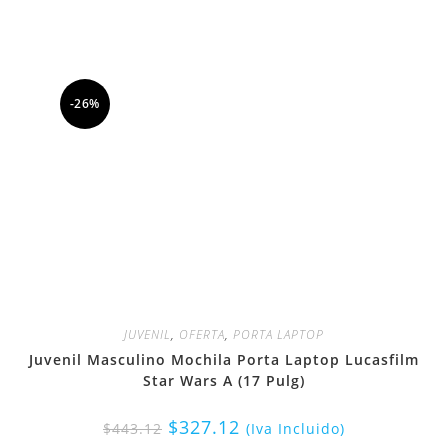
-26%
JUVENIL
,
OFERTA
,
PORTA LAPTOP
Juvenil Masculino Mochila Porta Laptop Lucasfilm
Star Wars A (17 Pulg)
$
327.12
$
443.12
(Iva Incluido)