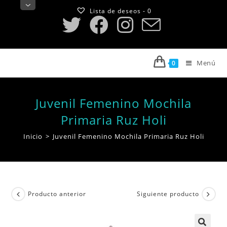
Saltar
Lista de deseos -
0
al
contenido
Menú
0
Juvenil Femenino Mochila
Primaria Ruz Holi
Inicio
>
Juvenil Femenino Mochila Primaria Ruz Holi
Producto anterior
Siguiente producto