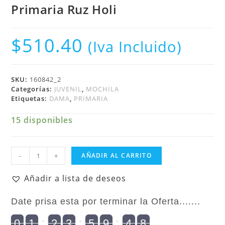
Primaria Ruz Holi
$
510.40
(Iva Incluido)
SKU:
160842_2
Categorías:
JUVENIL
,
MOCHILA
Etiquetas:
DAMA
,
PRIMARIA
15 disponibles
Juvenil
-
+
AÑADIR AL CARRITO
Femenino
Mochila
Añadir a lista de deseos
Primaria
Ruz
Date prisa esta por terminar la Oferta.......
Holi
cantidad
9
0
1
2
3
5
9
4
7
8
9
0
2
1
0
2
0
3
0
5
0
9
5
4
8