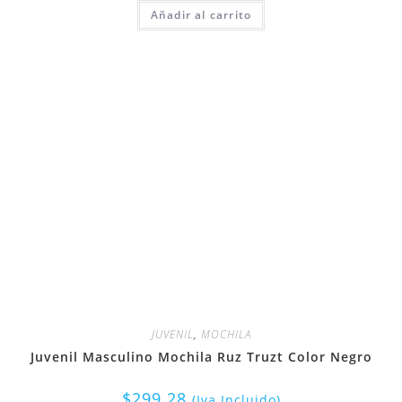
Añadir al carrito
JUVENIL
,
MOCHILA
Juvenil Masculino Mochila Ruz Truzt Color Negro
$
299.28
(Iva Incluido)