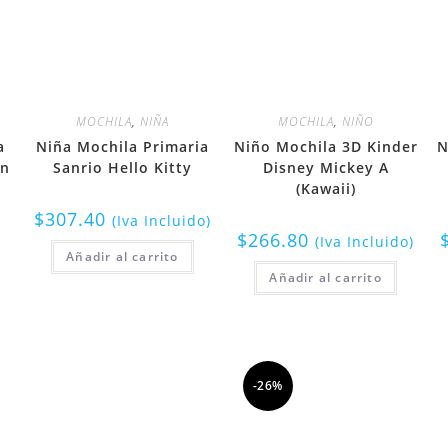
MOCHILA
,
NIÑA
MOCHILA
,
NIÑO
a
Niña Mochila Primaria
Niño Mochila 3D Kinder
N
en
Sanrio Hello Kitty
Disney Mickey A
(Kawaii)
$
307.40
(Iva Incluido)
$
266.80
(Iva Incluido)
Añadir al carrito
Añadir al carrito
-26%