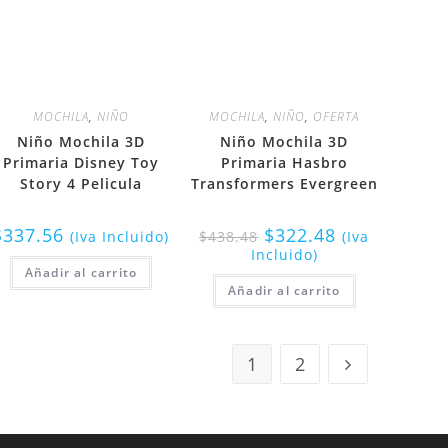
MOCHILA
,
NIÑO
MOCHILA
,
NIÑO
,
OFERTA
Niño Mochila 3D
Niño Mochila 3D
Primaria Disney Toy
Primaria Hasbro
Story 4 Pelicula
Transformers Evergreen
$
337.56
$
322.48
(Iva Incluido)
$
438.48
(Iva
Incluido)
Añadir al carrito
Añadir al carrito
1
2