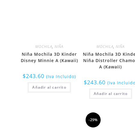
MOCHILA
,
NIÑA
MOCHILA
,
NIÑA
Niña Mochila 3D Kinder
Niña Mochila 3D Kind
Disney Minnie A (Kawaii)
Niña Distroller Cham
A (Kawaii)
$
243.60
(Iva Incluido)
$
243.60
(Iva Incluid
Añadir al carrito
Añadir al carrito
-29%