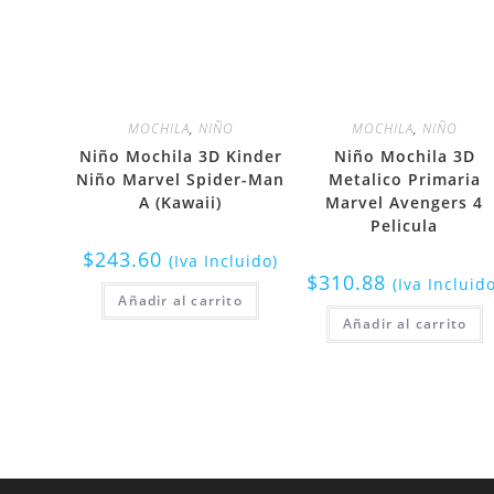
MOCHILA
,
NIÑO
MOCHILA
,
NIÑO
Niño Mochila 3D Kinder
Niño Mochila 3D
Niño Marvel Spider-Man
Metalico Primaria
A (Kawaii)
Marvel Avengers 4
Pelicula
$
243.60
(Iva Incluido)
$
310.88
(Iva Incluid
Añadir al carrito
Añadir al carrito