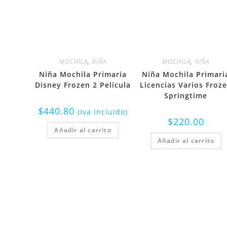
MOCHILA
,
NIÑA
MOCHILA
,
NIÑA
Niña Mochila Primaria
Niña Mochila Primari
Disney Frozen 2 Pelicula
Licencias Varios Froz
Springtime
$
440.80
(Iva Incluido)
$
220.00
Añadir al carrito
Añadir al carrito