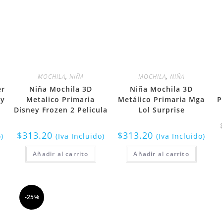
MOCHILA
,
NIÑA
MOCHILA
,
NIÑA
er
Niña Mochila 3D
Niña Mochila 3D
oy
Metalico Primaria
Metálico Primaria Mga
P
Disney Frozen 2 Pelicula
Lol Surprise
$
313.20
$
313.20
o)
(Iva Incluido)
(Iva Incluido)
Añadir al carrito
Añadir al carrito
-25%