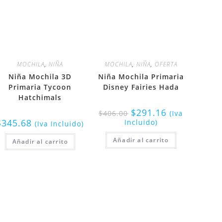
MOCHILA
,
NIÑA
MOCHILA
,
NIÑA
,
OFERTA
Niña Mochila 3D
Niña Mochila Primaria
Primaria Tycoon
Disney Fairies Hada
Hatchimals
$
291.16
$
406.00
(Iva
$
345.68
Incluido)
(Iva Incluido)
Añadir al carrito
Añadir al carrito