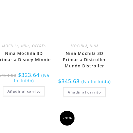
MOCHILA
,
NIÑA
,
OFERTA
MOCHILA
,
NIÑA
Niña Mochila 3D
Niña Mochila 3D
rimaria Disney Minnie
Primaria Distroller
Mundo Distroller
$
323.64
$
464.00
(Iva
$
345.68
Incluido)
(Iva Incluido)
Añadir al carrito
Añadir al carrito
-28%