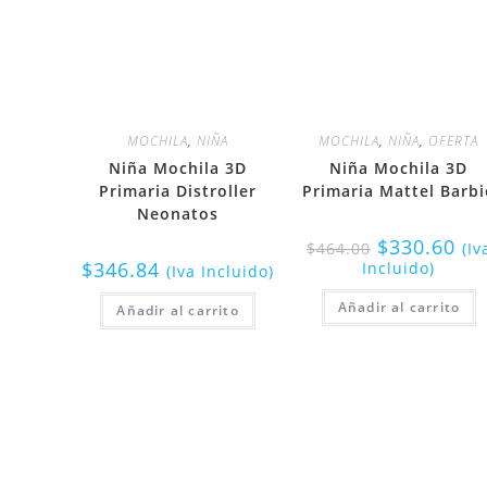
MOCHILA
,
NIÑA
MOCHILA
,
NIÑA
,
OFERTA
Niña Mochila 3D
Niña Mochila 3D
Primaria Distroller
Primaria Mattel Barbi
Neonatos
$
330.60
$
464.00
(Iv
$
346.84
Incluido)
(Iva Incluido)
Añadir al carrito
Añadir al carrito