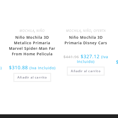
MOCHILA
,
NIÑO
MOCHILA
,
NIÑO
,
OFERTA
Niño Mochila 3D
Niño Mochila 3D
Metalico Primaria
Primaria Disney Cars
Marvel Spider-Man Far
From Home Pelicula
$
327.12
$
441.96
(Iva
Incluido)
$
310.88
o)
(Iva Incluido)
Añadir al carrito
Añadir al carrito