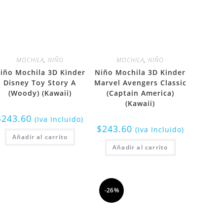
MOCHILA
,
NIÑO
MOCHILA
,
NIÑO
iño Mochila 3D Kinder
Niño Mochila 3D Kinder
Disney Toy Story A
Marvel Avengers Classic
(Woody) (Kawaii)
(Captain America)
(Kawaii)
$
243.60
(Iva Incluido)
$
243.60
(Iva Incluido)
Añadir al carrito
Añadir al carrito
-26%