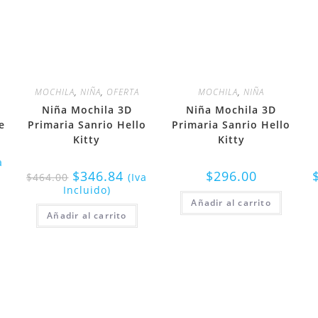
MOCHILA
,
NIÑA
,
OFERTA
MOCHILA
,
NIÑA
Niña Mochila 3D
Niña Mochila 3D
e
Primaria Sanrio Hello
Primaria Sanrio Hello
Kitty
Kitty
a
$
346.84
$
296.00
$
464.00
(Iva
Incluido)
Añadir al carrito
Añadir al carrito