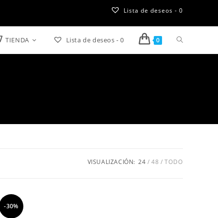
Lista de deseos -
0
TIENDA
Lista de deseos -
0
Alternar
0
búsqueda
de
la
web
VISUALIZACIÓN:
24
48
TODO
-30%