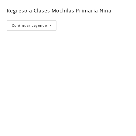
la
la
la
de
entrada:
entrada:
entrada:
la
Regreso a Clases Mochilas Primaria Niña
entrada:
Regreso
Continuar Leyendo
A
Clases
Mochilas
Primaria
Niña