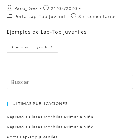
Autor
Publicación
Paco_Diez
21/08/2020
de
de
Categoría
Comentarios
Porta Lap-Top Juvenil
Sin comentarios
la
la
de
de
entrada:
entrada:
la
la
Ejemplos de Lap-Top Juveniles
entrada:
entrada:
Porta
Continuar Leyendo
Lap-
Top
Juveniles
ULTIMAS PUBLICACIONES
Regreso a Clases Mochilas Primaria Niña
Regreso a Clases Mochilas Primaria Niño
Porta Lap-Top Juveniles