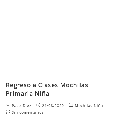
Regreso a Clases Mochilas
Primaria Niña
Autor
Publicación
Categoría
Paco_Diez
21/08/2020
Mochilas Niña
de
de
de
Comentarios
Sin comentarios