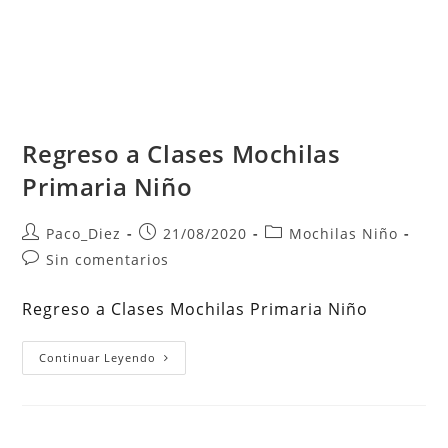
Regreso a Clases Mochilas
Primaria Niño
Autor
Publicación
Categoría
Paco_Diez
21/08/2020
Mochilas Niño
de
de
de
Comentarios
Sin comentarios
la
la
la
de
entrada:
entrada:
entrada:
la
Regreso a Clases Mochilas Primaria Niño
entrada:
Regreso
Continuar Leyendo
A
Clases
Mochilas
Primaria
Niño