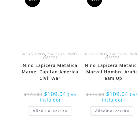
ACCESORIOS
,
LAPICERA
,
NIÑO
,
ACCESORIOS
,
LAPICERA
,
NIÑ
OFERTA
OFERTA
Niño Lapicera Metalica
Niño Lapicera Metáli
Marvel Capitan America
Marvel Hombre Arañ
Civil War
Team Up
$
109.04
$
109.04
$
174.00
(Iva
$
174.00
(Iv
Incluido)
Incluido)
Añadir al carrito
Añadir al carrito