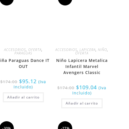
ACCESORIOS
,
OFERTA
,
ACCESORIOS
,
LAPICERA
,
NIÑO
,
PARAGUAS
OFERTA
iña Paraguas Dance IT
Niño Lapicera Metalica
OUT
Infantil Marvel
Avengers Classic
$
95.12
$
174.00
(Iva
$
109.04
Incluido)
$
174.00
(Iva
Incluido)
Añadir al carrito
Añadir al carrito
-30%
-27%