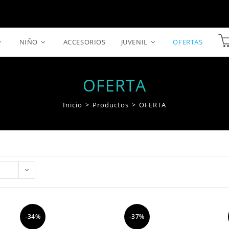
NIÑO
ACCESORIOS
JUVENIL
OFERTAS
OFERTA
Inicio
>
Productos
>
OFERTA
-34%
-37%