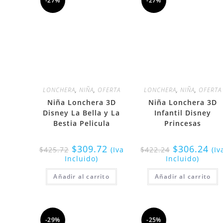
-27%
-27%
LONCHERA
,
NIÑA
,
OFERTA
LONCHERA
,
NIÑA
,
OFERTA
Niña Lonchera 3D
Niña Lonchera 3D
Disney La Bella y La
Infantil Disney
Bestia Pelicula
Princesas
$
309.72
$
306.24
$
425.72
(Iva
$
422.24
(Iv
Incluido)
Incluido)
Añadir al carrito
Añadir al carrito
-29%
-25%