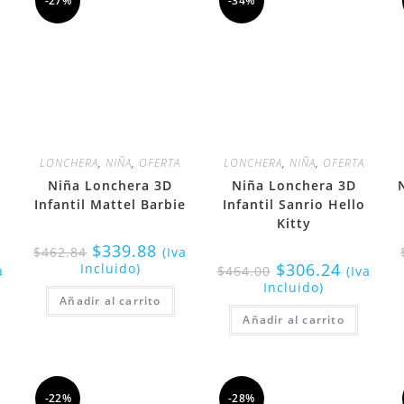
-27%
-34%
LONCHERA
,
NIÑA
,
OFERTA
LONCHERA
,
NIÑA
,
OFERTA
Niña Lonchera 3D
Niña Lonchera 3D
Infantil Mattel Barbie
Infantil Sanrio Hello
Kitty
$
339.88
$
462.84
(Iva
$
306.24
Incluido)
a
$
464.00
(Iva
Incluido)
Añadir al carrito
Añadir al carrito
-22%
-28%