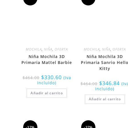
MOCHILA
,
NIÑA
,
OFERTA
MOCHILA
,
NIÑA
,
OFERTA
Niña Mochila 3D
Niña Mochila 3D
Primaria Mattel Barbie
Primaria Sanrio Hell
Kitty
$
330.60
$
464.00
(Iva
$
346.84
Incluido)
$
464.00
(Iv
Incluido)
Añadir al carrito
Añadir al carrito
-37%
-37%