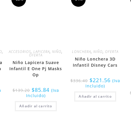
O
,
ACCESORIOS
,
LAPICERA
,
NIÑO
,
LONCHERA
,
NIÑO
,
OFERTA
OFERTA
Niño Lonchera 3D
ca
Niño Lapicera Suave
Infantil Disney Cars
a
Infantil E One Pj Masks
Op
$
221.56
$
336.40
(Iva
Incluido)
$
85.84
a
$
139.20
(Iva
Incluido)
Añadir al carrito
Añadir al carrito