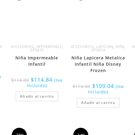
A
ACCESORIOS
,
IMPERMEABLE
,
ACCESORIOS
,
LAPICERA
,
NIÑA
,
A
OFERTA
OFERTA
Niña Impermeable
Niña Lapicera Metalica
Infantil
Infantil Niña Disney
Frozen
a
$
114.84
$
174.00
(Iva
$
109.04
Incluido)
$
174.00
(Iva
Incluido)
Añadir al carrito
Añadir al carrito