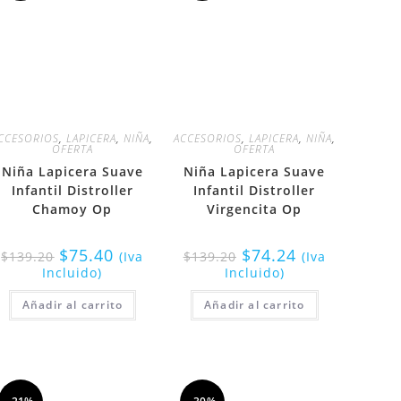
CCESORIOS
,
LAPICERA
,
NIÑA
,
ACCESORIOS
,
LAPICERA
,
NIÑA
,
OFERTA
OFERTA
Niña Lapicera Suave
Niña Lapicera Suave
Infantil Distroller
Infantil Distroller
Chamoy Op
Virgencita Op
$
75.40
$
74.24
$
139.20
(Iva
$
139.20
(Iva
Incluido)
Incluido)
Añadir al carrito
Añadir al carrito