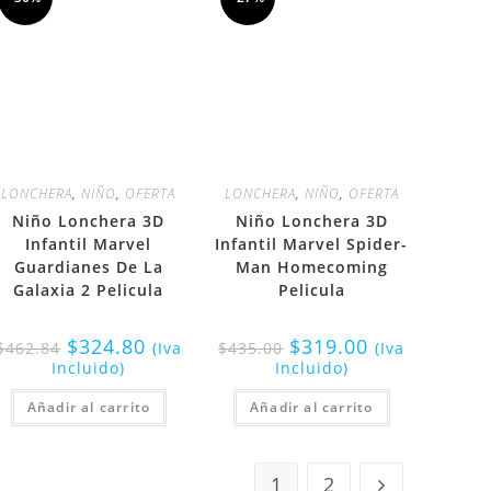
LONCHERA
,
NIÑO
,
OFERTA
LONCHERA
,
NIÑO
,
OFERTA
Niño Lonchera 3D
Niño Lonchera 3D
Infantil Marvel
Infantil Marvel Spider-
Guardianes De La
Man Homecoming
Galaxia 2 Pelicula
Pelicula
$
324.80
$
319.00
$
462.84
(Iva
$
435.00
(Iva
Incluido)
Incluido)
Añadir al carrito
Añadir al carrito
1
2