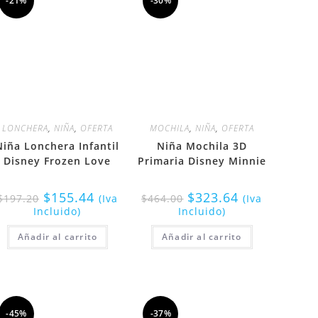
-21%
-30%
LONCHERA
,
NIÑA
,
OFERTA
MOCHILA
,
NIÑA
,
OFERTA
Niña Lonchera Infantil
Niña Mochila 3D
Disney Frozen Love
Primaria Disney Minnie
$
155.44
$
323.64
$
197.20
(Iva
$
464.00
(Iva
Incluido)
Incluido)
Añadir al carrito
Añadir al carrito
-45%
-37%