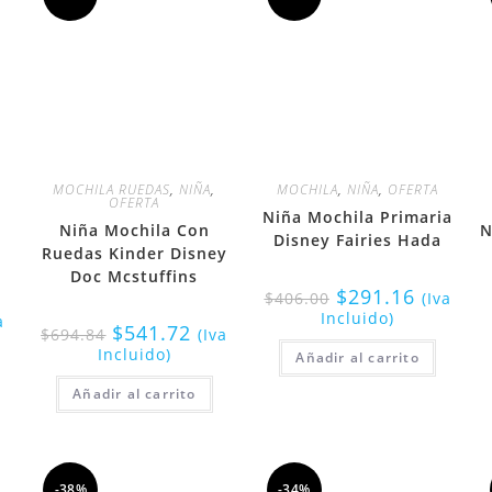
MOCHILA RUEDAS
,
NIÑA
,
MOCHILA
,
NIÑA
,
OFERTA
OFERTA
Niña Mochila Primaria
Niña Mochila Con
N
o
Disney Fairies Hada
Ruedas Kinder Disney
Doc Mcstuffins
$
291.16
$
406.00
(Iva
Incluido)
a
$
541.72
$
694.84
(Iva
Incluido)
Añadir al carrito
Añadir al carrito
-38%
-34%