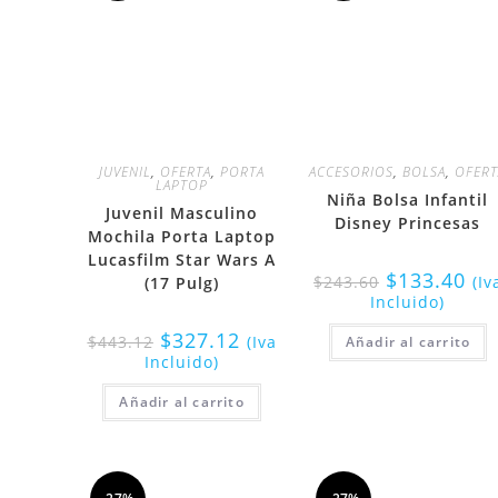
JUVENIL
,
OFERTA
,
PORTA
ACCESORIOS
,
BOLSA
,
OFERT
LAPTOP
Niña Bolsa Infantil
Juvenil Masculino
Disney Princesas
Mochila Porta Laptop
Lucasfilm Star Wars A
$
133.40
$
243.60
(Iv
(17 Pulg)
Incluido)
$
327.12
$
443.12
(Iva
Añadir al carrito
Incluido)
Añadir al carrito