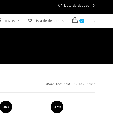
Lista de deseos -
0
TIENDA
Lista de deseos -
0
Alternar
0
búsqueda
de
la
web
VISUALIZACIÓN:
24
48
TODO
-46%
-47%