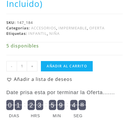
Incluido)
SKU:
147_184
Categorías:
ACCESORIOS
,
IMPERMEABLE
,
OFERTA
Etiquetas:
INFANTIL
,
NIÑA
5 disponibles
Niña
-
+
AÑADIR AL CARRITO
Impermeable
Infantil
Añadir a lista de deseos
cantidad
Date prisa esta por terminar la Oferta.......
9
0
1
2
3
5
9
4
8
7
9
0
2
1
0
2
0
3
0
5
0
9
5
4
8
DIAS
HRS
MIN
SEG