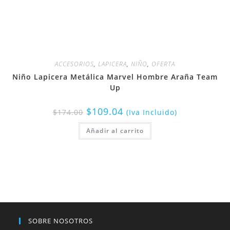
ACCESORIOS
,
LAPICERA
,
NIÑO
,
OFERTA
Niño Lapicera Metálica Marvel Hombre Araña Team
Up
$
109.04
$
174.00
(Iva Incluido)
Añadir al carrito
SOBRE NOSOTROS