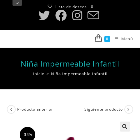
Saltar
Lista de deseos -
0
al
contenido
Menú
0
Niña Impermeable Infantil
Inicio
>
Niña Impermeable Infantil
Producto anterior
Siguiente producto
-34%