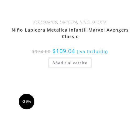
ACCESORIOS
,
LAPICERA
,
NIÑO
,
OFERTA
Niño Lapicera Metalica Infantil Marvel Avengers
Classic
$
109.04
$
174.00
(Iva Incluido)
Añadir al carrito
-29%