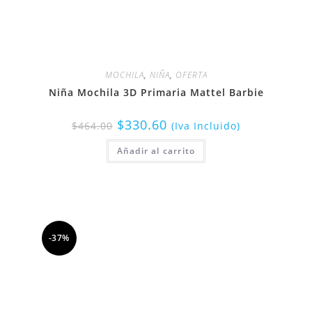
MOCHILA
,
NIÑA
,
OFERTA
Niña Mochila 3D Primaria Mattel Barbie
$
330.60
$
464.00
(Iva Incluido)
Añadir al carrito
-37%