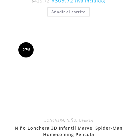
$
309.72
$
425.72
(Iva Incluido)
Añadir al carrito
-27%
LONCHERA
,
NIÑO
,
OFERTA
Niño Lonchera 3D Infantil Marvel Spider-Man
Homecoming Pelicula