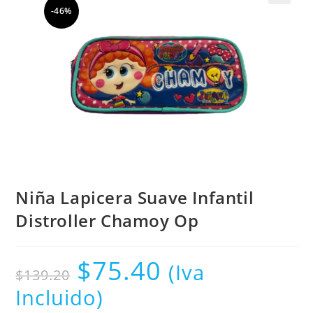
-46%
Niña Lapicera Suave Infantil
Distroller Chamoy Op
$
75.40
(Iva
$
139.20
Incluido)