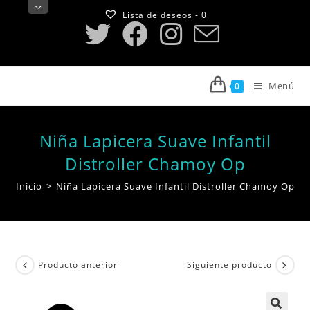
Saltar
Lista de deseos -
0
al
contenido
Menú
0
Niña Lapicera Suave Infantil
Distroller Chamoy Op
Inicio
>
Niña Lapicera Suave Infantil Distroller Chamoy Op
Producto anterior
Siguiente producto