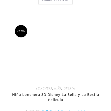
Añadir al carrito
-27%
LONCHERA
,
NIÑA
,
OFERTA
Niña Lonchera 3D Disney La Bella y La Bestia
Pelicula