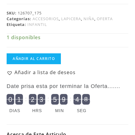
SKU:
126707_175
Categorías:
ACCESORIOS
,
LAPICERA
,
NIÑA
,
OFERTA
Etiqueta:
INFANTIL
1 disponibles
Niña
AÑADIR AL CARRITO
Lapicera
Suave
Añadir a lista de deseos
Infantil
Distroller
Date prisa esta por terminar la Oferta.......
Chamoy
Op
9
0
1
2
3
5
9
4
7
8
9
0
2
1
0
2
0
3
0
5
0
9
5
4
8
cantidad
DIAS
HRS
MIN
SEG
Acerca de Este Articulo