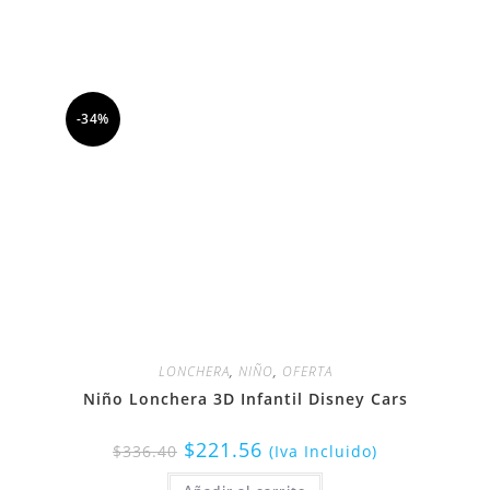
-34%
LONCHERA
,
NIÑO
,
OFERTA
Niño Lonchera 3D Infantil Disney Cars
$
221.56
$
336.40
(Iva Incluido)