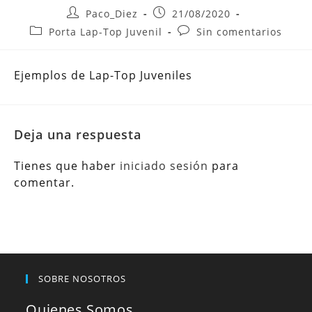
Autor
Publicación
Paco_Diez
21/08/2020
de
de
Categoría
Comentarios
Porta Lap-Top Juvenil
Sin comentarios
la
la
de
de
entrada:
entrada:
la
la
Ejemplos de Lap-Top Juveniles
entrada:
entrada:
Deja una respuesta
Tienes que haber
iniciado sesión
para
comentar.
SOBRE NOSOTROS
Quienes Somos