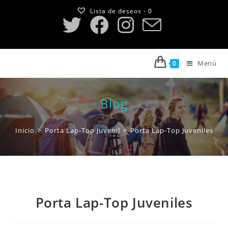
Saltar
Lista de deseos -
0
al
contenido
Menú
0
Blog
Inicio
>
Porta Lap-Top Juvenil
>
Porta Lap-Top Juveniles
Porta Lap-Top Juveniles