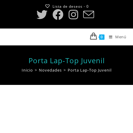
Saltar
Lista de deseos -
0
al
contenido
Menú
0
Porta Lap-Top Juvenil
Inicio
>
Novedades
>
Porta Lap-Top Juvenil