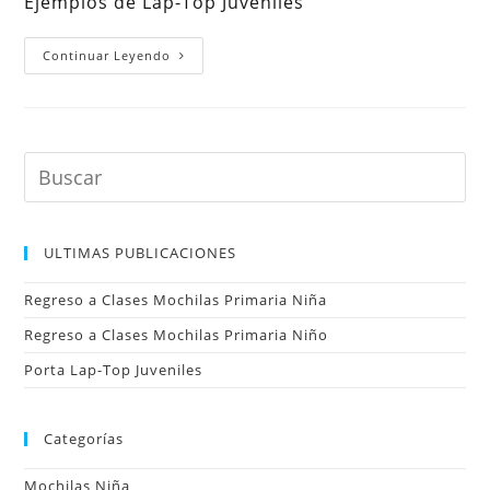
Ejemplos de Lap-Top Juveniles
entrada:
entrada:
Porta
Continuar Leyendo
Lap-
Top
Juveniles
ULTIMAS PUBLICACIONES
Regreso a Clases Mochilas Primaria Niña
Regreso a Clases Mochilas Primaria Niño
Porta Lap-Top Juveniles
Categorías
Mochilas Niña