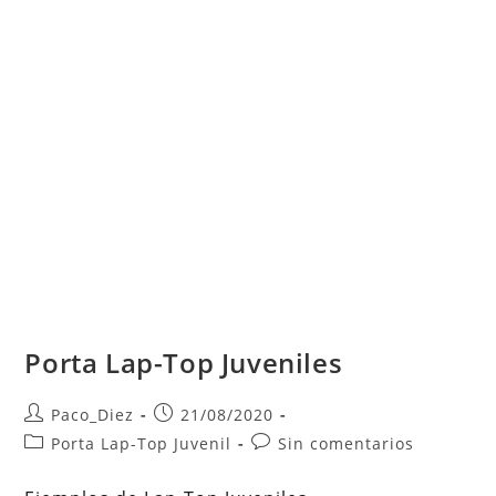
Porta Lap-Top Juveniles
Autor
Publicación
Paco_Diez
21/08/2020
de
de
Categoría
Comentarios
Porta Lap-Top Juvenil
Sin comentarios
la
la
de
de
entrada:
entrada:
la
la