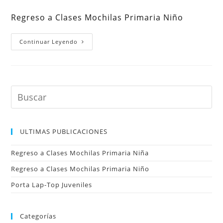
la
la
la
de
entrada:
entrada:
entrada:
la
Regreso a Clases Mochilas Primaria Niño
entrada:
Regreso
Continuar Leyendo
A
Clases
Mochilas
Primaria
Niño
ULTIMAS PUBLICACIONES
Regreso a Clases Mochilas Primaria Niña
Regreso a Clases Mochilas Primaria Niño
Porta Lap-Top Juveniles
Categorías