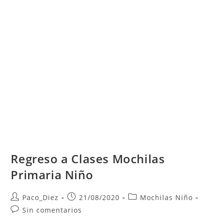
Regreso a Clases Mochilas
Primaria Niño
Autor
Publicación
Categoría
Paco_Diez
21/08/2020
Mochilas Niño
de
de
de
Comentarios
Sin comentarios