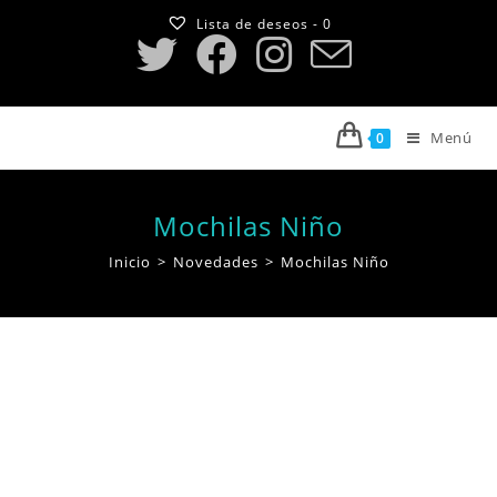
Saltar
Lista de deseos -
0
al
contenido
Menú
0
Mochilas Niño
Inicio
>
Novedades
>
Mochilas Niño