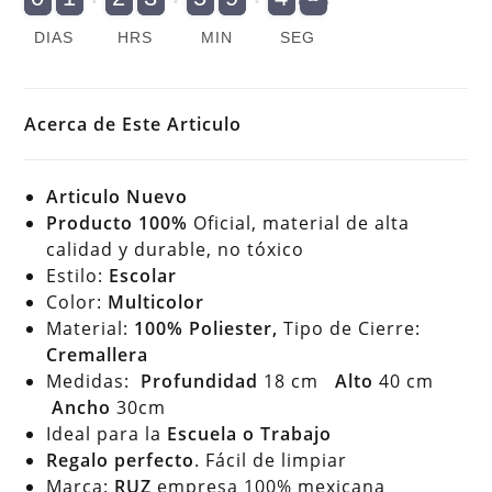
cantidad
DIAS
HRS
MIN
SEG
Acerca de Este Articulo
Articulo Nuevo
Producto 100%
Oficial, material de alta
calidad y durable, no tóxico
Estilo:
Escolar
Color:
Multicolor
Material:
100% Poliester,
Tipo de Cierre:
Cremallera
Medidas:
Profundidad
18 cm
Alto
40 cm
Ancho
30cm
Ideal para la
Escuela o Trabajo
Regalo perfecto
. Fácil de limpiar
Marca:
RUZ
empresa 100% mexicana