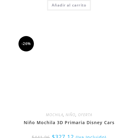
Añadir al carrito
-26%
MOCHILA
,
NIÑO
,
OFERTA
Niño Mochila 3D Primaria Disney Cars
$
327.12
$
441.96
(Iva Incluido)