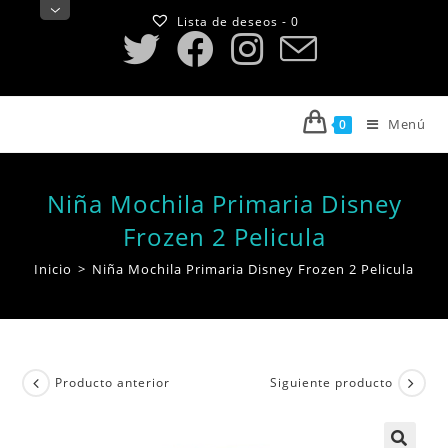
Saltar
Lista de deseos -
0
al
contenido
Menú
0
Niña Mochila Primaria Disney
Frozen 2 Pelicula
Inicio
>
Niña Mochila Primaria Disney Frozen 2 Pelicula
Producto anterior
Siguiente producto