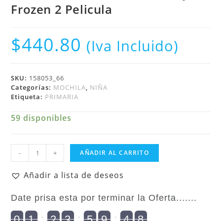
Frozen 2 Pelicula
$
440.80
(Iva Incluido)
SKU:
158053_66
Categorías:
MOCHILA
,
NIÑA
Etiqueta:
PRIMARIA
59 disponibles
Niña
-
+
AÑADIR AL CARRITO
Mochila
Primaria
Añadir a lista de deseos
Disney
Frozen
Date prisa esta por terminar la Oferta.......
2
Pelicula
8
9
0
1
2
3
5
9
4
7
9
0
2
1
0
2
0
3
0
5
0
9
5
4
8