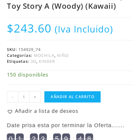
Toy Story A (Woody) (Kawaii)
$
243.60
(Iva Incluido)
SKU:
154929_74
Categorías:
MOCHILA
,
NIÑO
Etiquetas:
3D
,
KINDER
150 disponibles
Niño
-
+
AÑADIR AL CARRITO
Mochila
3D
Añadir a lista de deseos
Kinder
Disney
Date prisa esta por terminar la Oferta.......
Toy
Story
8
9
0
1
2
3
5
9
4
7
9
0
2
1
0
2
0
3
0
5
0
9
5
4
8