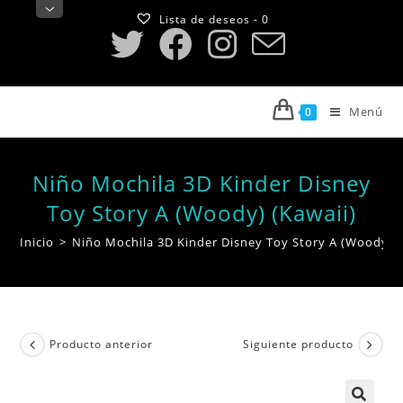
Saltar
Lista de deseos -
0
al
contenido
Menú
0
Niño Mochila 3D Kinder Disney
Toy Story A (Woody) (Kawaii)
Inicio
>
Niño Mochila 3D Kinder Disney Toy Story A (Woody) (
Producto anterior
Siguiente producto