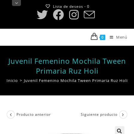
Saltar
Lista de deseos -
0
al
contenido
Menú
0
Juvenil Femenino Mochila Tween
Primaria Ruz Holi
Inicio
>
Juvenil Femenino Mochila Tween Primaria Ruz Holi
Producto anterior
Siguiente producto