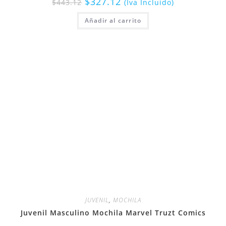
$
327.12
$
443.12
(Iva Incluido)
Añadir al carrito
JUVENIL
,
MOCHILA
Juvenil Masculino Mochila Marvel Truzt Comics