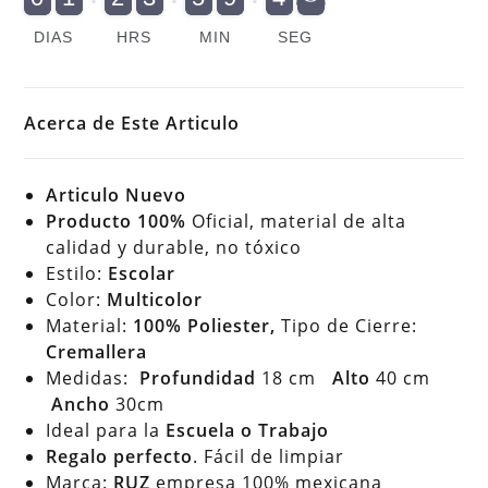
cantidad
DIAS
HRS
MIN
SEG
Acerca de Este Articulo
Articulo Nuevo
Producto 100%
Oficial, material de alta
calidad y durable, no tóxico
Estilo:
Escolar
Color:
Multicolor
Material:
100% Poliester,
Tipo de Cierre:
Cremallera
Medidas:
Profundidad
18 cm
Alto
40 cm
Ancho
30cm
Ideal para la
Escuela o Trabajo
Regalo perfecto
. Fácil de limpiar
Marca:
RUZ
empresa 100% mexicana