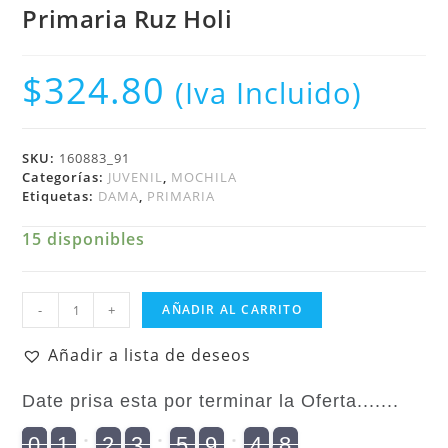
Primaria Ruz Holi
$
324.80
(Iva Incluido)
SKU:
160883_91
Categorías:
JUVENIL
,
MOCHILA
Etiquetas:
DAMA
,
PRIMARIA
15 disponibles
Juvenil
-
+
AÑADIR AL CARRITO
Femenino
Mochila
Añadir a lista de deseos
Tween
Primaria
Date prisa esta por terminar la Oferta.......
Ruz
Holi
8
9
0
1
2
3
5
9
4
7
9
0
2
1
0
2
0
3
0
5
0
9
5
4
8