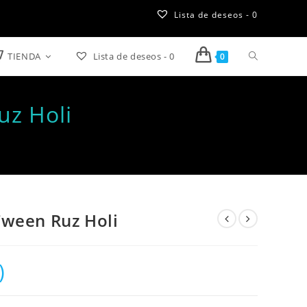
Lista de deseos -
0
TIENDA
Lista de deseos -
0
Alternar
0
búsqueda
uz Holi
de
la
web
Tween Ruz Holi
)