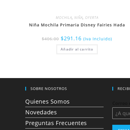
MOCHILA
,
NIÑA
,
OFERTA
Niña Mochila Primaria Disney Fairies Hada
$
291.16
$
406.00
(Iva Incluido)
Añadir al carrito
SOBRE NOSOTROS
RECIB
Quienes Somos
Correo 
Novedades
Preguntas Frecuentes