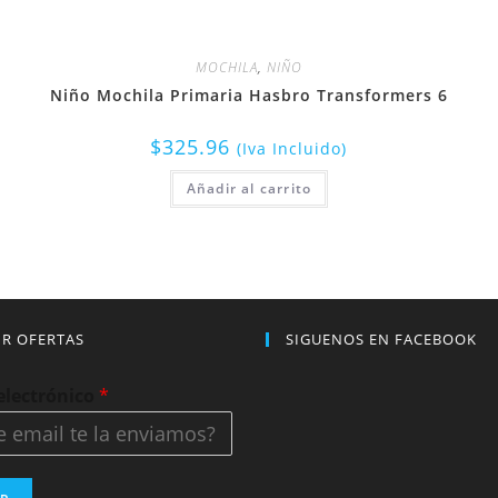
MOCHILA
,
NIÑO
Niño Mochila Primaria Hasbro Transformers 6
$
325.96
(Iva Incluido)
Añadir al carrito
IR OFERTAS
SIGUENOS EN FACEBOOK
electrónico
*