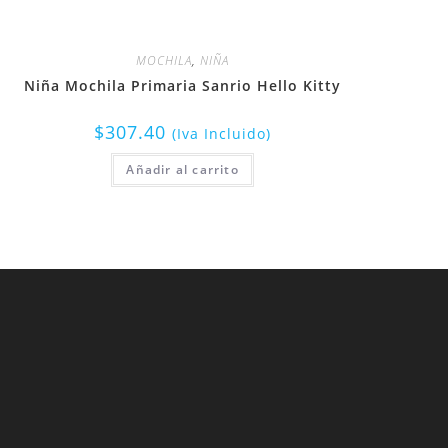
MOCHILA
,
NIÑA
Niña Mochila Primaria Sanrio Hello Kitty
$
307.40
(Iva Incluido)
Añadir al carrito