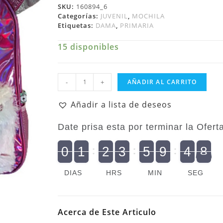
SKU:
160894_6
Categorías:
JUVENIL
,
MOCHILA
Etiquetas:
DAMA
,
PRIMARIA
15 disponibles
Juvenil
-
+
AÑADIR AL CARRITO
Femenino
Mochila
Añadir a lista de deseos
Tween
Ruz
Date prisa esta por terminar la Oferta.
Holi
cantidad
9
0
1
2
3
5
9
4
7
9
0
2
1
0
2
0
3
0
5
0
9
5
4
8
8
DIAS
HRS
MIN
SEG
Acerca de Este Articulo