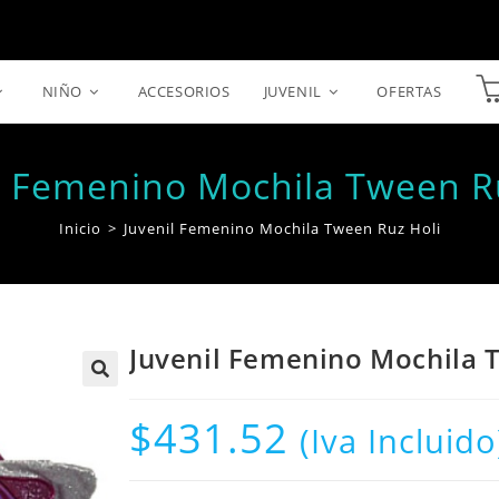
NIÑO
ACCESORIOS
JUVENIL
OFERTAS
l Femenino Mochila Tween R
Inicio
>
Juvenil Femenino Mochila Tween Ruz Holi
Juvenil Femenino Mochila 
$
431.52
(Iva Incluido