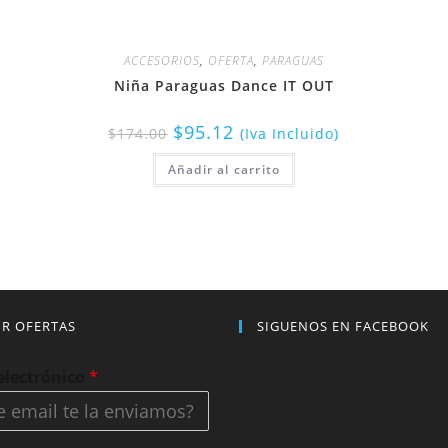
ACCESORIOS
,
OFERTA
,
PARAGUAS
Niña Paraguas Dance IT OUT
$
95.12
$
174.00
(Iva Incluido)
Añadir al carrito
IR OFERTAS
SIGUENOS EN FACEBOOK
electrónico
*