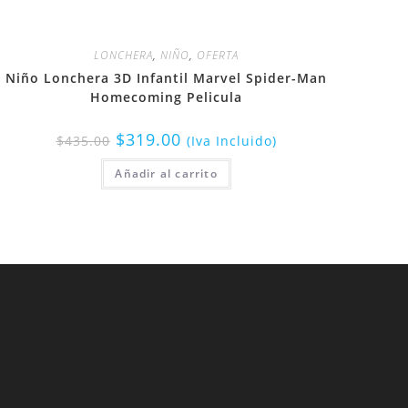
LONCHERA
,
NIÑO
,
OFERTA
Niño Lonchera 3D Infantil Marvel Spider-Man
Homecoming Pelicula
$
319.00
$
435.00
(Iva Incluido)
Añadir al carrito