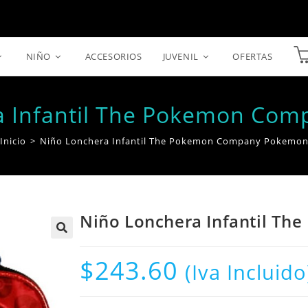
NIÑO
ACCESORIOS
JUVENIL
OFERTAS
a Infantil The Pokemon Co
Inicio
>
Niño Lonchera Infantil The Pokemon Company Pokemo
Niño Lonchera Infantil T
$
243.60
(Iva Incluido