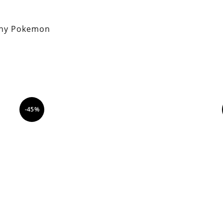
any Pokemon
-45%