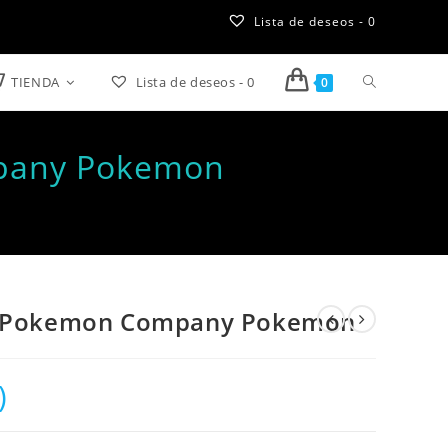
Lista de deseos -
0
TIENDA
Lista de deseos -
0
Alternar
0
búsqueda
mpany Pokemon
de
n
la
web
he Pokemon Company Pokemon
)