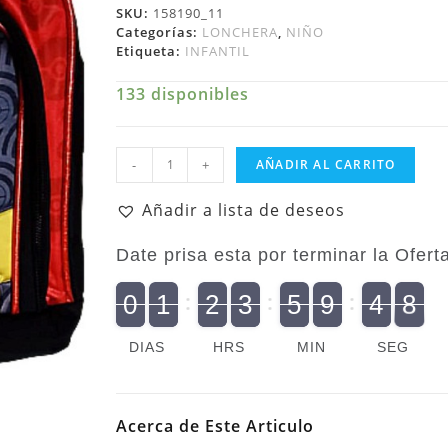
SKU:
158190_11
Categorías:
LONCHERA
,
NIÑO
Etiqueta:
INFANTIL
133 disponibles
Niño
-
+
AÑADIR AL CARRITO
Lonchera
Infantil
Añadir a lista de deseos
The
Pokemon
Date prisa esta por terminar la Oferta.
Company
Pokemon
9
0
1
2
3
5
9
4
7
9
0
2
1
0
2
0
3
0
5
0
9
5
4
8
cantidad
7
DIAS
HRS
MIN
SEG
Acerca de Este Articulo