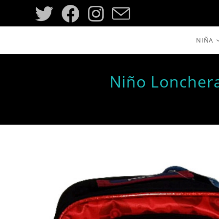
Saltar
al
contenido
NIÑA
Niño Loncher