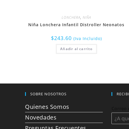
LONCHERA
,
NIÑA
Niña Lonchera Infantil Distroller Neonatos
$
243.60
(Iva Incluido)
Añadir al carrito
SOBRE NOSOTROS
RECIB
Quienes Somos
Correo 
Novedades
Preguntas Frecuentes