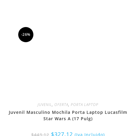
-26%
JUVENIL
,
OFERTA
,
PORTA LAPTOP
Juvenil Masculino Mochila Porta Laptop Lucasfilm
Star Wars A (17 Pulg)
$
327.12
$
443.12
(Iva Incluido)