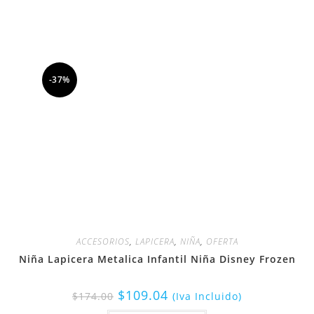
-37%
ACCESORIOS
,
LAPICERA
,
NIÑA
,
OFERTA
Niña Lapicera Metalica Infantil Niña Disney Frozen
$
109.04
$
174.00
(Iva Incluido)