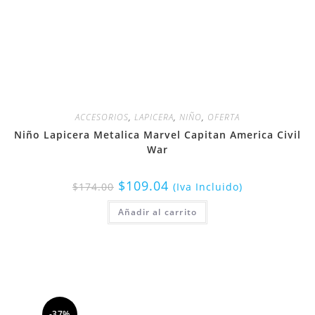
ACCESORIOS
,
LAPICERA
,
NIÑO
,
OFERTA
Niño Lapicera Metalica Marvel Capitan America Civil
War
$
109.04
$
174.00
(Iva Incluido)
Añadir al carrito
-37%