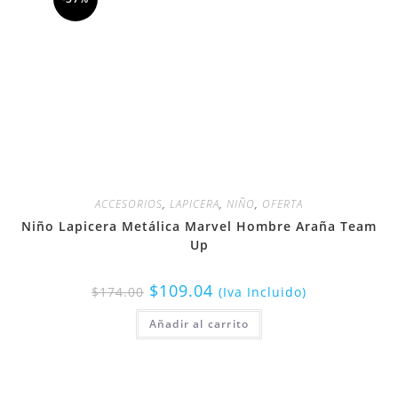
ACCESORIOS
,
LAPICERA
,
NIÑO
,
OFERTA
Niño Lapicera Metálica Marvel Hombre Araña Team
Up
$
109.04
$
174.00
(Iva Incluido)
Añadir al carrito