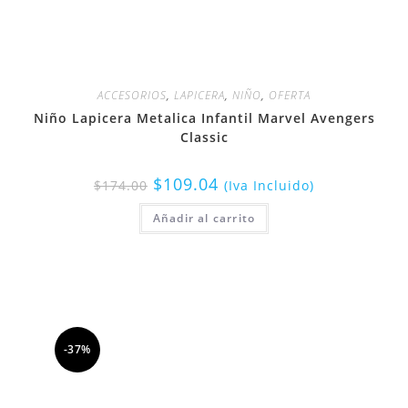
ACCESORIOS
,
LAPICERA
,
NIÑO
,
OFERTA
Niño Lapicera Metalica Infantil Marvel Avengers
Classic
$
109.04
$
174.00
(Iva Incluido)
Añadir al carrito
-37%