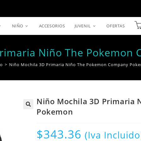
NIÑO
ACCESORIOS
JUVENIL
OFERTAS
Primaria Niño The Pokemo
io
>
Niño Mochila 3D Primaria Niño The Pokemon Company Pok
Niño Mochila 3D Primaria
Pokemon
$
343.36
(Iva Incluido