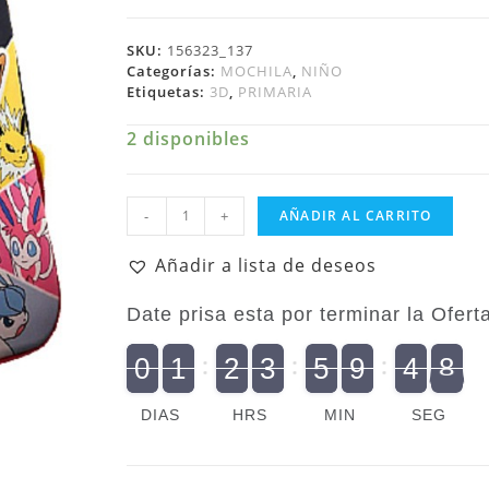
SKU:
156323_137
Categorías:
MOCHILA
,
NIÑO
Etiquetas:
3D
,
PRIMARIA
2 disponibles
Niño
-
+
AÑADIR AL CARRITO
Mochila
3D
Añadir a lista de deseos
Primaria
Niño
Date prisa esta por terminar la Oferta.
The
Pokemon
9
0
1
2
3
5
9
4
7
9
0
2
1
0
2
0
3
0
5
0
9
5
4
8
8
Company
Pokemon
cantidad
DIAS
HRS
MIN
SEG