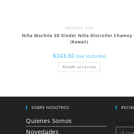
MOCHILA
,
NIÑA
Niña Mochila 3D Kinder Niña Distroller Chamoy
(Kawaii)
$
243.60
(Iva Incluido)
Añadir al carrito
SOBRE NOSOTROS
RECIB
Quienes Somos
Correo 
Novedades