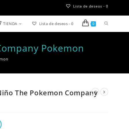
Lista de deseos -
0
TIENDA
Lista de deseos -
0
Alternar
0
búsqueda
n Company Pokemon
de
emon
la
web
 Niño The Pokemon Company
)