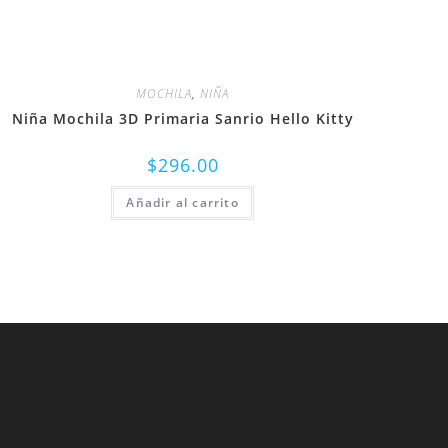
MOCHILA
,
NIÑA
Niña Mochila 3D Primaria Sanrio Hello Kitty
$
296.00
Añadir al carrito