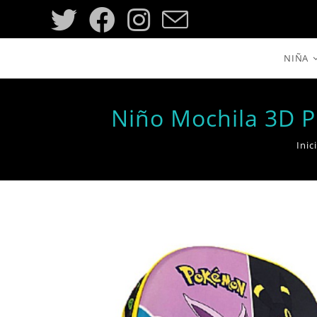
Saltar
al
contenido
NIÑA
Niño Mochila 3D 
Inic