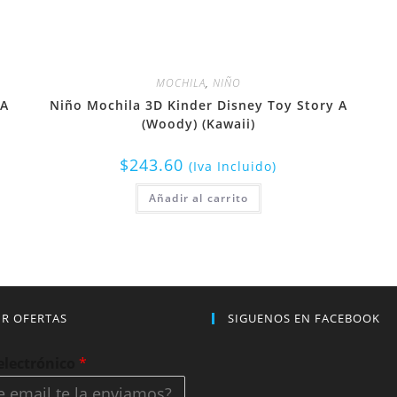
MOCHILA
,
NIÑO
 A
Niño Mochila 3D Kinder Disney Toy Story A
(Woody) (Kawaii)
$
243.60
(Iva Incluido)
Añadir al carrito
IR OFERTAS
SIGUENOS EN FACEBOOK
electrónico
*