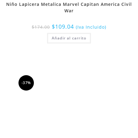
Niño Lapicera Metalica Marvel Capitan America Civil
War
$
109.04
$
174.00
(Iva Incluido)
Añadir al carrito
-37%