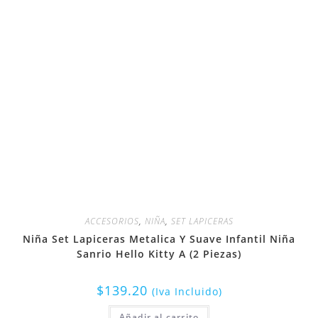
ACCESORIOS
,
NIÑA
,
SET LAPICERAS
Niña Set Lapiceras Metalica Y Suave Infantil Niña
Sanrio Hello Kitty A (2 Piezas)
$
139.20
(Iva Incluido)
Añadir al carrito