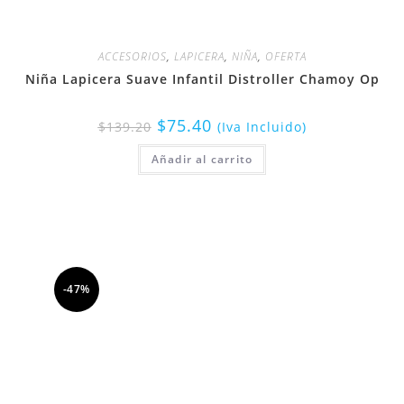
ACCESORIOS
,
LAPICERA
,
NIÑA
,
OFERTA
Niña Lapicera Suave Infantil Distroller Chamoy Op
$
75.40
$
139.20
(Iva Incluido)
Añadir al carrito
-47%