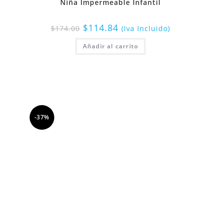
Niña Impermeable Infantil
$
114.84
$
174.00
(Iva Incluido)
Añadir al carrito
-37%