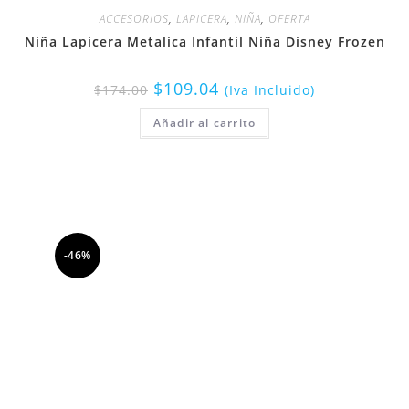
ACCESORIOS
,
LAPICERA
,
NIÑA
,
OFERTA
Niña Lapicera Metalica Infantil Niña Disney Frozen
$
109.04
$
174.00
(Iva Incluido)
Añadir al carrito
-46%