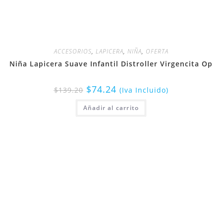
ACCESORIOS
,
LAPICERA
,
NIÑA
,
OFERTA
Niña Lapicera Suave Infantil Distroller Virgencita Op
$
74.24
$
139.20
(Iva Incluido)
Añadir al carrito