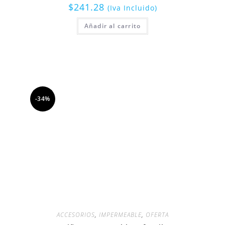
$
241.28
(Iva Incluido)
Añadir al carrito
-34%
ACCESORIOS
,
IMPERMEABLE
,
OFERTA