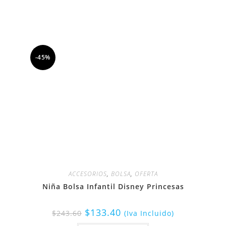
-45%
ACCESORIOS
,
BOLSA
,
OFERTA
Niña Bolsa Infantil Disney Princesas
$
133.40
$
243.60
(Iva Incluido)