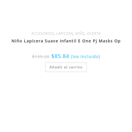
ACCESORIOS
,
LAPICERA
,
NIÑO
,
OFERTA
Niño Lapicera Suave Infantil E One Pj Masks Op
$
85.84
$
139.20
(Iva Incluido)
Añadir al carrito