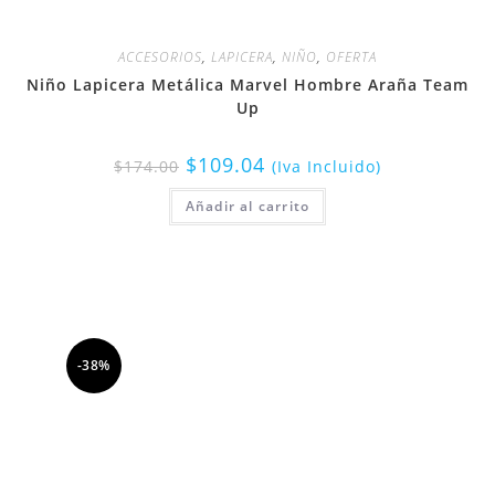
ACCESORIOS
,
LAPICERA
,
NIÑO
,
OFERTA
Niño Lapicera Metálica Marvel Hombre Araña Team
Up
$
109.04
$
174.00
(Iva Incluido)
Añadir al carrito
-38%