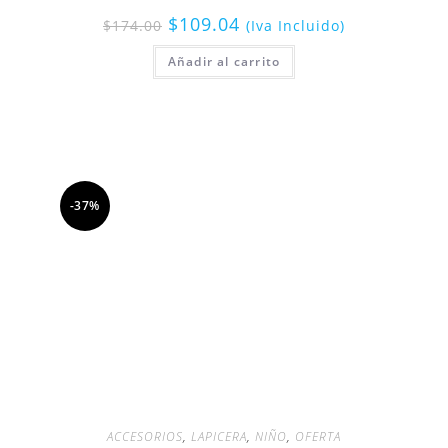
$
109.04
$
174.00
(Iva Incluido)
Añadir al carrito
-37%
ACCESORIOS
,
LAPICERA
,
NIÑO
,
OFERTA