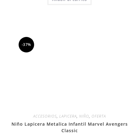
-37%
ACCESORIOS
,
LAPICERA
,
NIÑO
,
OFERTA
Niño Lapicera Metalica Infantil Marvel Avengers
Classic