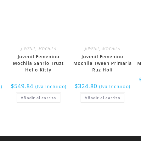
JUVENIL
,
MOCHILA
JUVENIL
,
MOCHILA
Juvenil Femenino
Juvenil Femenino
z
Mochila Sanrio Truzt
Mochila Tween Primaria
M
Hello Kitty
Ruz Holi
$
549.84
$
324.80
o)
(Iva Incluido)
(Iva Incluido)
Añadir al carrito
Añadir al carrito