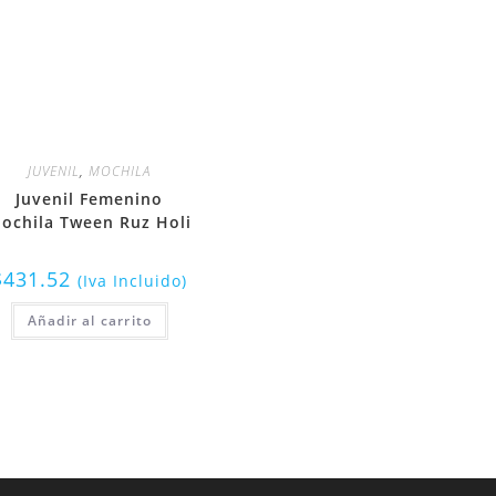
JUVENIL
,
MOCHILA
Juvenil Femenino
ochila Tween Ruz Holi
$
431.52
(Iva Incluido)
Añadir al carrito