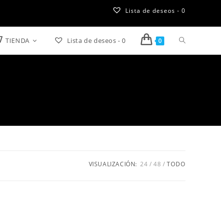
Lista de deseos -
0
TIENDA
Lista de deseos -
0
Alternar
0
búsqueda
de
la
web
VISUALIZACIÓN:
24
48
TODO