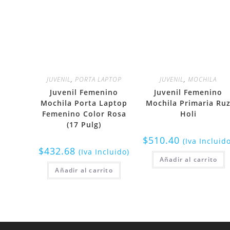
JUVENIL
,
PORTA LAPTOP
JUVENIL
,
MOCHILA
Juvenil Femenino
Juvenil Femenino
Mochila Porta Laptop
Mochila Primaria Ru
Femenino Color Rosa
Holi
(17 Pulg)
$
510.40
(Iva Incluid
$
432.68
(Iva Incluido)
Añadir al carrito
Añadir al carrito